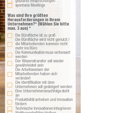
geplante Besprechungen
spontane Meetings
Was sind Ihre größten
Herausforderungen in Ihrem
Unternehmen?* (Wählen Sie bitte
P
max. 3 aus)
*
f
Die Bürofläche ist zu groß
l
Die Bürofläche wird nicht genutzt /
i
die Mitarbeitenden kommen nicht
c
mehr ins Büro
h
Die Kommunikation muss verbessert
t
werden
f
Der Wissenstransfer soll wieder
e
gewährleistet sein
l
Die Arbeitsweisen der
d
Mitarbeitenden haben sich
verändert
Die Identifikation mit dem
Unternehmen soll gesteigert werden
Eine Unternehmensnachfolge steht
an
Produktivität anheben und Innovation
fördern
Technische Innovationen integrieren